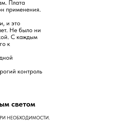
ам. Плата
он применения.
, и это
ет. Не было ни
кой. С каждым
го к
одной
трогий контроль
ным светом
ПРИ НЕОБХОДИМОСТИ.