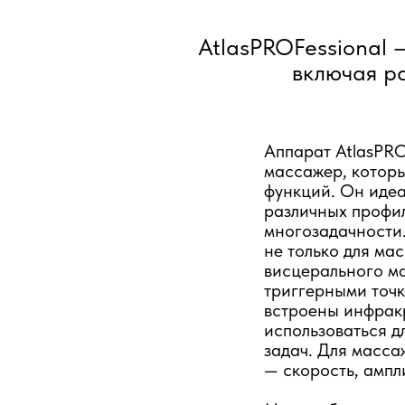
AtlasPROFessional 
включая р
Аппарат AtlasPRO
массажер, котор
функций. Он идеа
различных профи
многозадачности.
не только для ма
висцерального ма
триггерными точк
встроены инфрак
использоваться д
задач. Для масса
— скорость, ампл