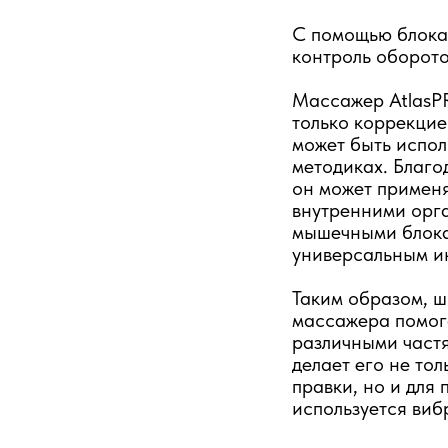
С помощью блока
контроль оборото
Массажер AtlasPR
только коррекцие
может быть испол
методиках. Благо
он может применя
внутренними орга
мышечными блокам
универсальным и
Таким образом, 
массажера помог
различными частя
делает его не то
правки, но и для 
используется ви