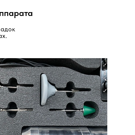
аппарата
садок
ах.