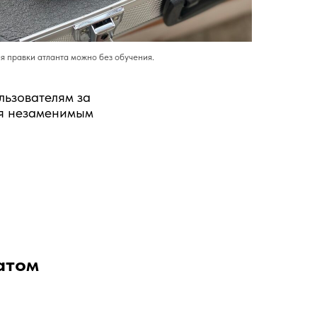
я правки атланта можно без обучения.
льзователям за
ся незаменимым
атом