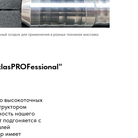
ный осадок для применения в разных техниках массажа.
lasPROFessional"
ью высокоточных
труктором
ность нашего
т подгоняется с
алей
ер имеет