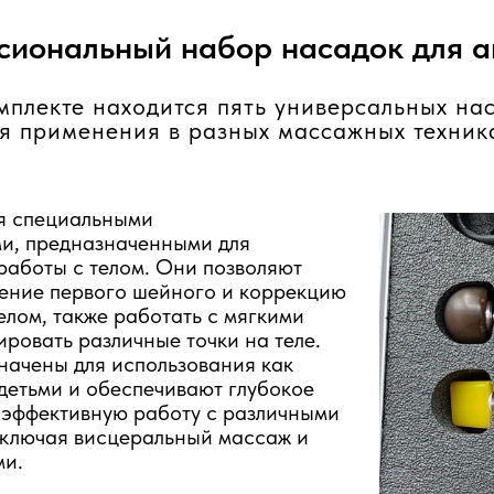
иональный набор насадок для 
мплекте находится пять универсальных на
я применения в разных массажных техник
я специальными
и, предназначенными для
работы с телом. Они позволяют
ление первого шейного и коррекцию
елом, также работать с мягкими
ировать различные точки на теле.
начены для использования как
 детьми и обеспечивают глубокое
 эффективную работу с различными
включая висцеральный массаж и
ми.