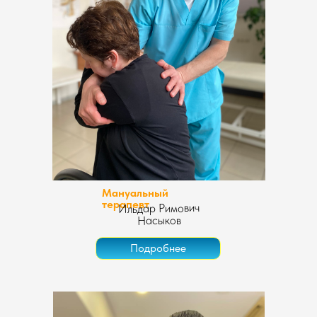
Мануальный
терапевт
Ильдар Римович
Насыков
Подробнее