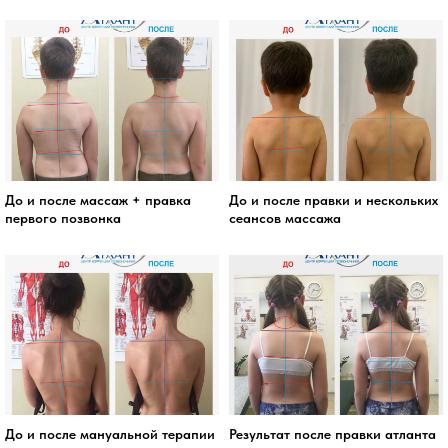
До и после массаж + правка
До и после правки и нескольких
первого позвонка
сеансов массажа
До и после мануальной терапии
Результат после правки атланта