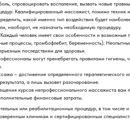
боль, спровоцировать воспаление, вызвать новые травм
цедур: Квалифицированный массажист, помимо техник м
пределить, какой именно тип воздействия будет наибол
ли, наоборот, не назначить необходимую процедуру.
 Каждый человек имеет свои особенности и возможные 
ные процессы, тромбофлебит, беременность). Неопытный
ерьезным последствиям для здоровья.
офессионалы могут пренебрегать правилами гигиены, ч
.
ассажа – достижение определенного терапевтического 
езультата, а лишь вызовет разочарование.
сещения курсов непрофессионального массажиста вам п
дополнительные финансовые затраты.
тельных или реабилитационных процедур, в том числе и
роверенным клиникам и сертифицированным специалист