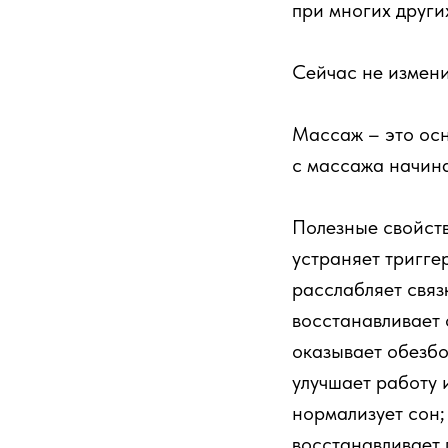
при многих други
Сейчас не измени
Массаж – это осн
с массажа начин
Полезные свойст
устраняет тригге
расслабляет связк
восстанавливает 
оказывает обезб
улучшает работу
нормализует сон;
восстанавливает 