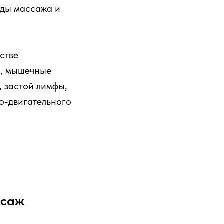
иды массажа и
стве
и, мышечные
, застой лимфы,
о-двигательного
ссаж