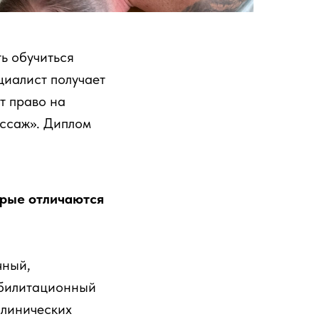
ь обучиться
циалист получает
т право на
ссаж». Диплом
орые отличаются
чный,
абилитационный
клинических